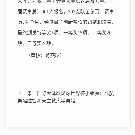
人才，为我国量子计算领域培养后备力量。首
届赛事总计601人报名，365支队伍参赛。赛事
历时4个月，经过量子创新赛道的初赛和决赛，
最终颁发特等奖5项、一等奖15项、二等奖20
项、三等奖24项。
（审核：蒋燕玲）
上一条：
国际大体联足球世界杯小组赛：北航
男足胜智利天主教大学男足